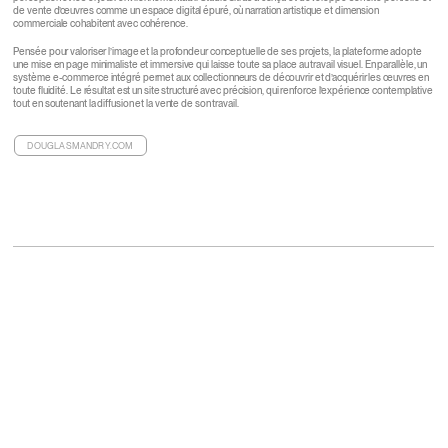
de vente d’œuvres comme un espace digital épuré, où narration artistique et dimension
commerciale cohabitent avec cohérence.
Pensée pour valoriser l’image et la profondeur conceptuelle de ses projets, la plateforme adopte
une mise en page minimaliste et immersive qui laisse toute sa place au travail visuel. En parallèle, un
système e-commerce intégré permet aux collectionneurs de découvrir et d’acquérir les œuvres en
toute fluidité. Le résultat est un site structuré avec précision, qui renforce l’expérience contemplative
tout en soutenant la diffusion et la vente de son travail.
DOUGLASMANDRY.COM